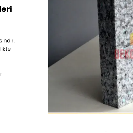
eri
indir.
likte
r.