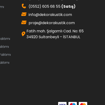
(0552) 605 68 55
(Satış)
ımı
info@dekorakustik.com
proje@dekorakustik.com
Fatih mah. Şalgamlı Cad. No: 65
34920 Sultanbeyli – İSTANBUL
lıtımı
lıtımı
alıtımı
lıtımı