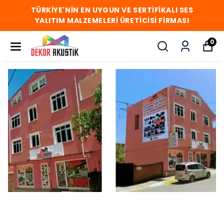
TÜRKİYE'NİN EN UYGUN VE SERTİFİKALI SES
YALITIM MALZEMELERİ ÜRETİCİSİ FİRMASI
0